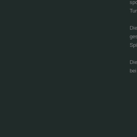
sp
Tu
Di
ges
Spi
Die
bei