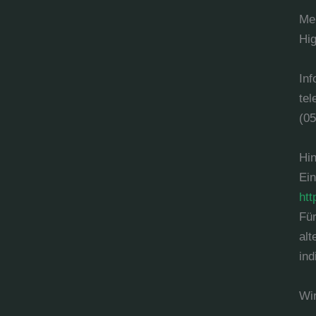
Mel
Hig
Inf
tel
(0
Hin
Ein
ht
Für
alt
ind
Wir