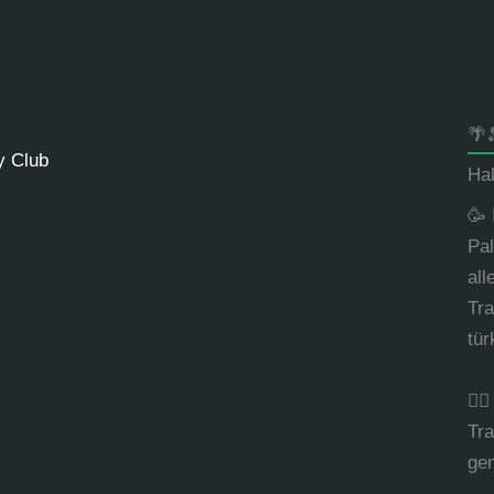
🌴
y Club
Ha
🥳 
Pal
all
Tra
tür
👉
Tra
gem