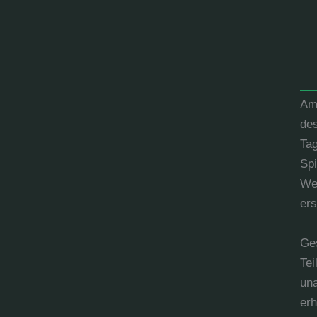
Am 
de
Tag
Spi
We
ers
Ges
Te
una
erh