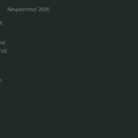
Neujahrsfest 2026
ch
und
 TVE
n.